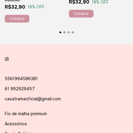
R$39,90
R$32,90
18
% OFF
R$32,90
18
% OFF
5561994586381
61 992929457
casatramaoficial@gmail.com
Fio de malha premium
Acessórios