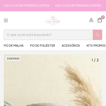
 O CUPOM PRIMEIRACOMPRA
USE O CUPOM PRIMEIRACOMPRA
USE O
0
FIO DE MALHA
FIO DE POLIÉSTER
ACESSÓRIOS
KITS PROMOC
ESGOTADO
1
/
2