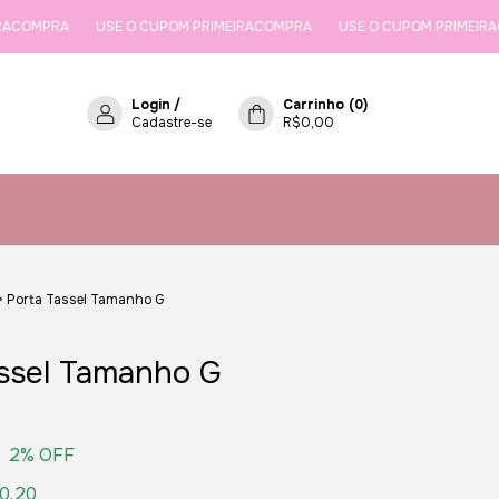
A
USE O CUPOM PRIMEIRACOMPRA
USE O CUPOM PRIMEIRACOMPRA
Login
/
Carrinho
(
0
)
Cadastre-se
R$0,00
>
Porta Tassel Tamanho G
assel Tamanho G
2
% OFF
0,20