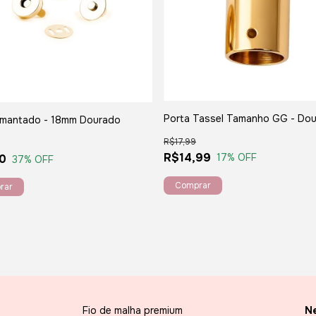
Porta Tassel Tamanho GG - Do
Imantado - 18mm Dourado
R$17,99
R$14,99
17
% OFF
0
37
% OFF
Fio de malha premium
Ne