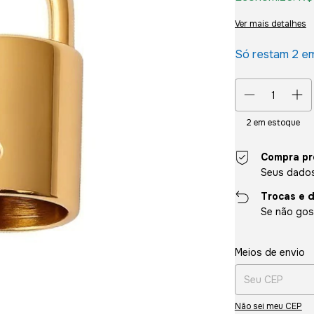
Ver mais detalhes
Só restam
2
em
2
em estoque
Compra pr
Seus dados
Trocas e 
Se não gost
Entregas para o CE
Meios de envio
Não sei meu CEP