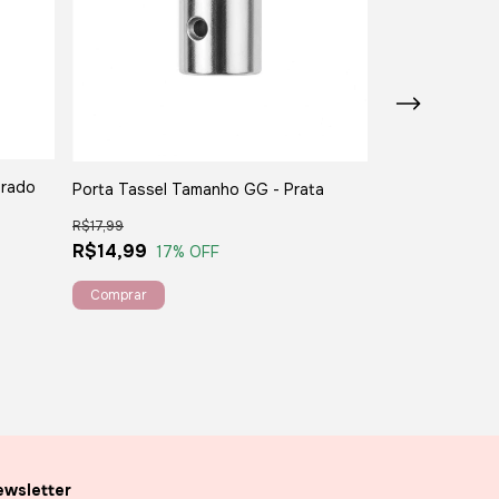
urado
Porta Tassel Tamanho GG - Prata
Botão Imantado
R$17,99
R$3,99
R$14,99
R$2,50
17
% OFF
37
% 
wsletter