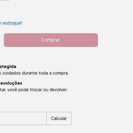
 estoque!
otegida
 cuidados durante toda a compra.
devoluções
ar, você pode trocar ou devolver.
P:
Alterar CEP
Calcular