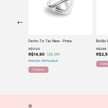
Fecho Tic Tac New - Prata
Botão 
R$17,00
R$3,99
R$14,90
R$2,5
12
% OFF
 Caramelo
Atenção, última peça!