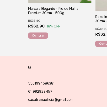
Marsala Elegante - Fio de Malha
 Malha Premium
Premium 30mm - 500g
Roxo In
30mm 
R$39,90
R$32,90
18
% OFF
R$39,9
R$32
5561994586381
61 992929457
casatramaoficial@gmail.com