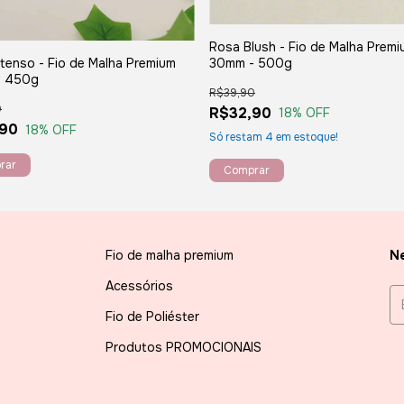
Rosa Blush - Fio de Malha Prem
30mm - 500g
tenso - Fio de Malha Premium
- 450g
R$39,90
0
R$32,90
18
% OFF
,90
18
% OFF
Só restam
4
em estoque!
Fio de malha premium
Ne
Acessórios
Fio de Poliéster
Produtos PROMOCIONAIS