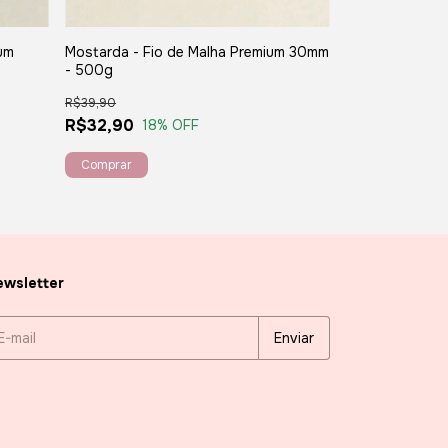
ium
Mostarda - Fio de Malha Premium 30mm
Amarelo Ouro -
- 500g
30mm - 500g
R$39,90
R$39,90
R$32,90
R$32,90
18
% OFF
18
%
wsletter