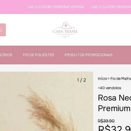
USE O CUPOM PRIMEIRACOMPRA
USE O CUPOM PRIMEIRACOMPRA
SÓRIOS
FIO DE POLIÉSTER
PRODUTOS PROMOCIONAIS
Início
>
Fio de Malh
1
/
2
+40 vendidos
Rosa Neo
Premium
R$39,90
R$32,