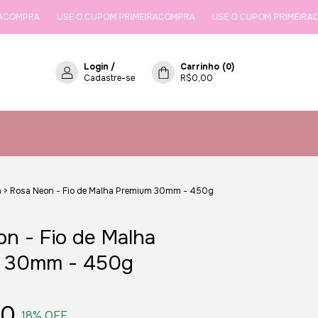
USE O CUPOM PRIMEIRACOMPRA
USE O CUPOM PRIMEIRACOMPRA
Login
/
Carrinho
(
0
)
Cadastre-se
R$0,00
a
>
Rosa Neon - Fio de Malha Premium 30mm - 450g
n - Fio de Malha
 30mm - 450g
90
18
% OFF