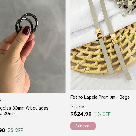
Fecho Lapela Premium - Bege
+1
R$27,99
rgolas 30mm Articuladas
da 30mm
R$24,90
11
% OFF
90
5
% OFF