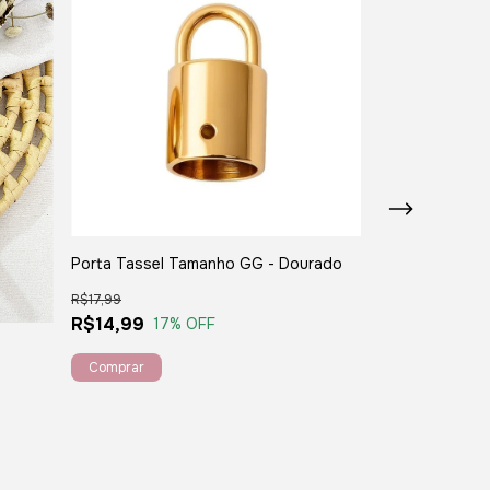
Porta Tassel Tamanho GG - Dourado
Porta Tassel 
R$17,99
R$8,90
R$14,99
17
% OFF
R$8,70
2
% O