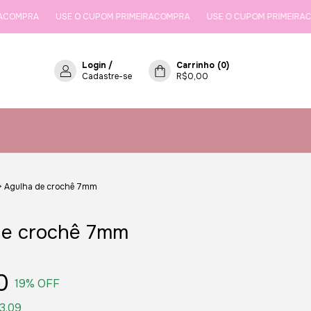
USE O CUPOM PRIMEIRACOMPRA
USE O CUPOM PRIMEIRACOMPRA
Login
/
Carrinho
(
0
)
Cadastre-se
R$0,00
>
Agulha de crochê 7mm
de crochê 7mm
0
19
% OFF
3,09