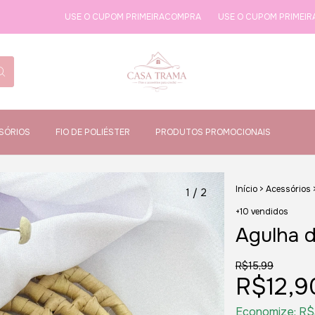
USE O CUPOM PRIMEIRACOMPRA
USE O CUPOM PRIMEIRACOMPRA
SÓRIOS
FIO DE POLIÉSTER
PRODUTOS PROMOCIONAIS
Início
>
Acessórios
1
/
2
+10 vendidos
Agulha 
R$15,99
R$12,9
Economize:
R$