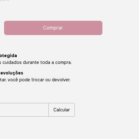
otegida
 cuidados durante toda a compra.
devoluções
ar, você pode trocar ou devolver.
P:
Alterar CEP
Calcular