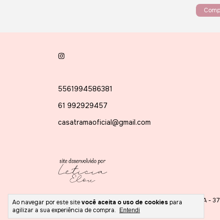
Comp
5561994586381
61 992929457
casatramaoficial@gmail.com
Copyright CASA TRAMA - 37
Ao navegar por este site
você aceita o uso de cookies
para
agilizar a sua experiência de compra.
Entendi