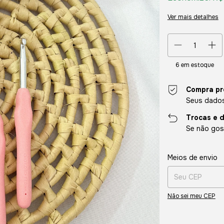
Ver mais detalhes
6
em estoque
Compra pr
Seus dados
Trocas e 
Se não gost
Entregas para o CE
Meios de envio
Não sei meu CEP