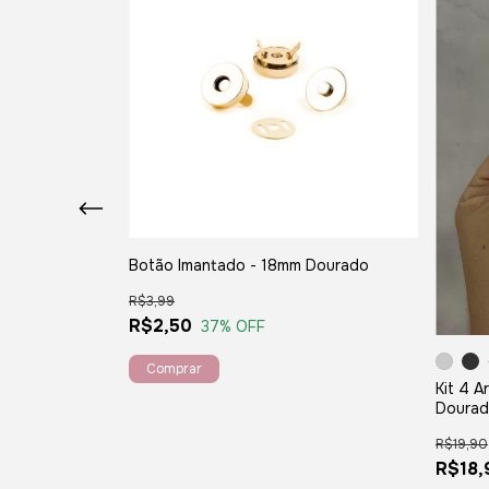
Botão Imantado - 18mm Dourado
R$3,99
R$2,50
37
% OFF
 Caramelo
Kit 4 A
Doura
R$19,90
R$18,