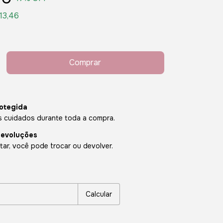
13,46
otegida
 cuidados durante toda a compra.
devoluções
ar, você pode trocar ou devolver.
P:
Alterar CEP
Calcular