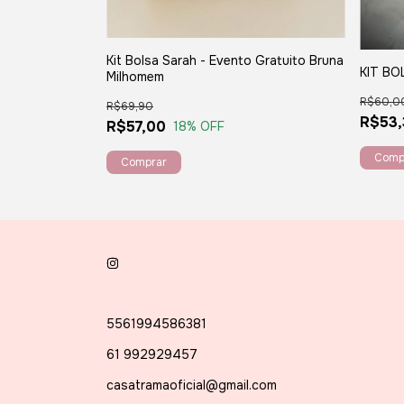
Kit Bolsa Sarah - Evento Gratuito Bruna
KIT BO
Milhomem
R$60,0
R$69,90
R$53,
R$57,00
18
% OFF
5561994586381
61 992929457
casatramaoficial@gmail.com