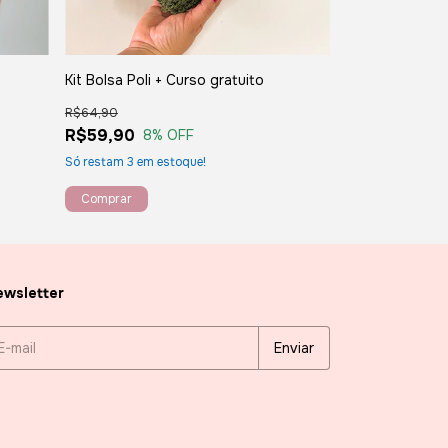
Kit Bolsa Lila 
Kit Bolsa Poli + Curso gratuito
R$59,90
R$64,90
R$43,90
27
R$59,90
8
% OFF
Só restam
3
em estoque!
wsletter