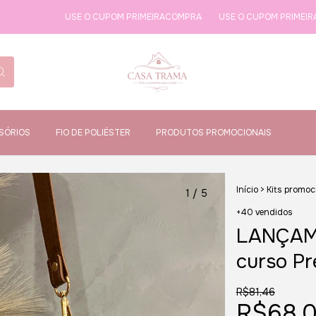
USE O CUPOM PRIMEIRACOMPRA
USE O CUPOM PRIMEIRACOMPRA
SÓRIOS
FIO DE POLIÉSTER
PRODUTOS PROMOCIONAIS
Início
>
Kits promoc
1
/
5
+40 vendidos
LANÇAME
curso Pr
R$81,46
R$68,