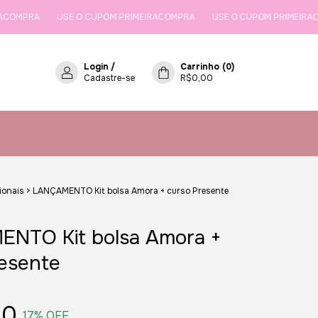
USE O CUPOM PRIMEIRACOMPRA
USE O CUPOM PRIMEIRACOMPRA
Login
/
Carrinho
(
0
)
Cadastre-se
R$0,00
ionais
>
LANÇAMENTO Kit bolsa Amora + curso Presente
NTO Kit bolsa Amora +
esente
00
17
% OFF