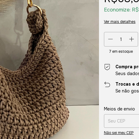
Economize:
R$
Ver mais detalhes
7
em estoque
Compra pr
Seus dados
Trocas e 
Se não gost
Entregas para o CE
Meios de envio
Não sei meu CEP